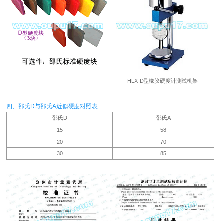
HLX-D型橡胶硬度计测试机架
四、邵氏D与邵氏A近似硬度对照表
邵氏D
邵氏A
15
58
20
70
30
85