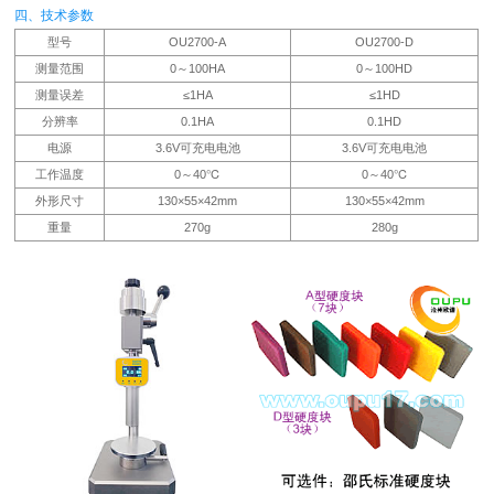
四、技术参数
型号
OU2700-A
OU2700-D
测量范围
0～100HA
0～100HD
测量误差
≤1HA
≤1HD
分辨率
0.1HA
0.1HD
电源
3.6V可充电电池
3.6V可充电电池
工作温度
0～40℃
0～40℃
外形尺寸
130×55×42mm
130×55×42mm
重量
270g
280g