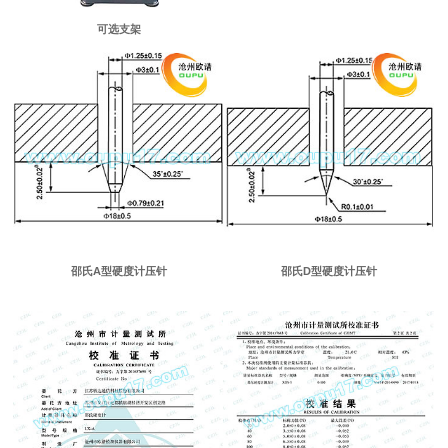
可选支架
邵氏A型硬度计压针
邵氏D型硬度计压针