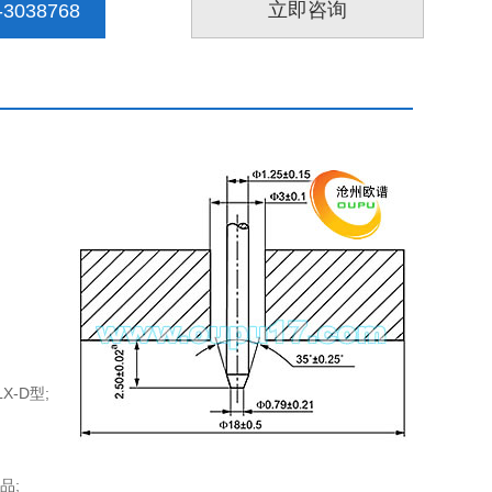
立即咨询
3038768
-D型;
品;