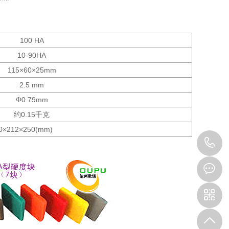
100 HA
10-90HA
115×60×25mm
2.5 mm
Φ0.79mm
约0.15千克
12×250(mm)
0
3