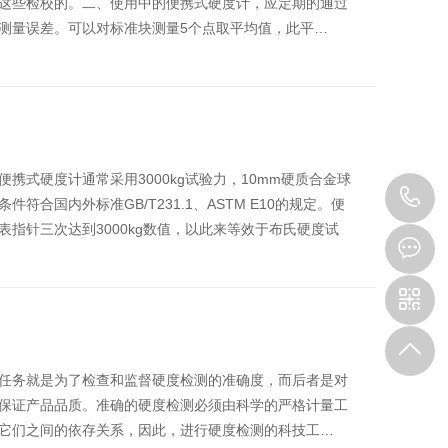
这些检校的。二、使用中的便携式硬度计，应定期的通过
测量误差。可以对标准块测量5个点取平均值，此平…
携式硬度计通常采用3000kg试验力，10mm硬质合金球
0
合国内外标准GB/T231.1、ASTM E10的规定。便
指针三次达到3000kg数值，以此来等效于布氏硬度试
3
任务就是为了检查和监督硬度检测的准确度，而后者是对
保证产品品质。准确的硬度检测必须由科学的严格计量工
它们之间的依存关系，因此，进行硬度检测的科技工…