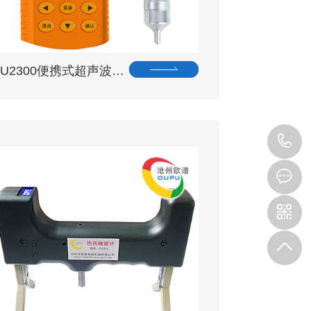
OU2300便携式超声波…
0
3