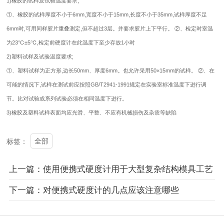
1)橡胶的试样及试验温度要求;
①、橡胶的试样厚度不小于6mm,宽度不小于15mm,长度不小于35mm,试样厚度不足
6mm时,可用同样胶片重叠测定,但不超过3层。并要求胶片上下平行。 ②、检定时室温
为23℃±5℃,检定前硬度计在此温度下至少存放1小时
2)塑料试样及试验温度要求;
①、塑料试样为正方形,边长50mm、厚度6mm。也允许采用50×15mm的试样。 ②、在
可能的情况下,试样在测试前应按照GB/T2941-1991规定在实验室标准温度下进行调
节。比对试验或系列试验必须在相同温度下进行。
3)橡胶及塑料试样表面均应光滑、平整、不应有机械损伤及杂质等缺陷
全部
标签：
上一篇：使用便携式硬度计用于大型复杂结构模具工艺
下一篇：对便携式硬度计的几点应该注意哪些